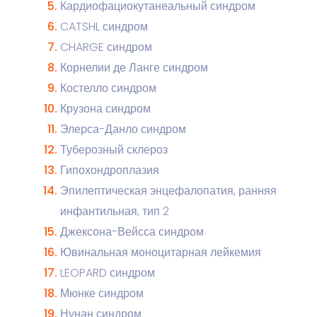
Кардиофациокутанеальный синдром
CATSHL синдром
CHARGE синдром
Корнелии де Ланге синдром
Костелло синдром
Крузона синдром
Элерса-Данло синдром
Туберозный склероз
Гипохондроплазия
Эпилептическая энцефалопатия, ранняя
инфантильная, тип 2
Джексона-Вейсса синдром
Ювинальная моноцитарная лейкемия
LEOPARD синдром
Мюнке синдром
Нунан синдром